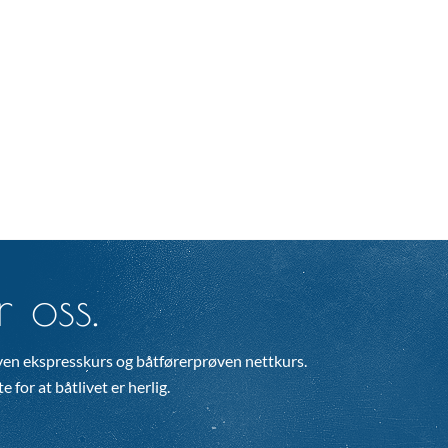
 oss.
en ekspresskurs og båtførerprøven nettkurs.
 for at båtlivet er herlig.