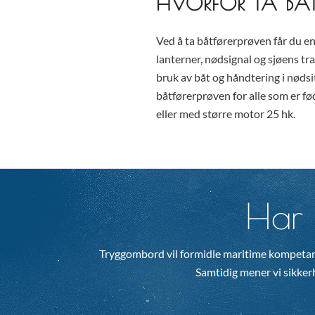
HVORFOR TA BÅ
Ved å ta båtførerprøven får du en
lanterner, nødsignal og sjøens tra
bruk av båt og håndtering i nødsi
båtførerprøven for alle som er fø
eller med større motor 25 hk.
Har 
Tryggombord vil formidle maritime kompetan
Samtidig mener vi sikkerhe