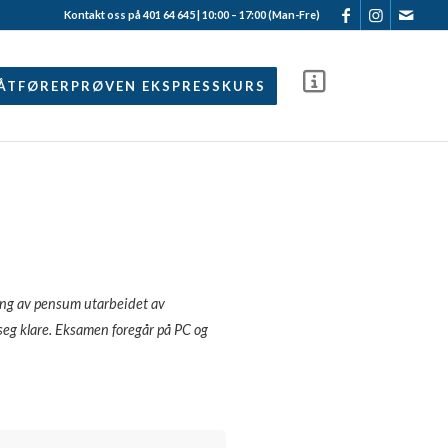
Kontakt oss på 401 64 645 | 10:00 – 17:00 (Man-Fre)
ÅTFØRERPRØVEN EKSPRESSKURS
ang av pensum utarbeidet av
r seg klare. Eksamen foregår på PC og