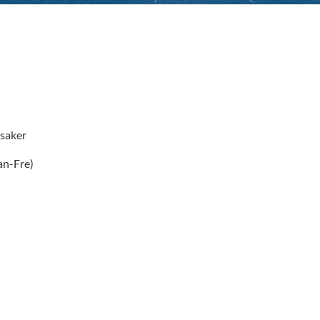
saker
an-Fre)