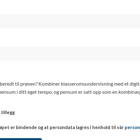
beredt til prøven? Kombiner klasseromsundervisning med et digitalt
pensum i ditt eget tempo, og pensum er satt opp som en kombinasjo
 tillegg
øpet er bindende og at persondata lagres i henhold til vår
person