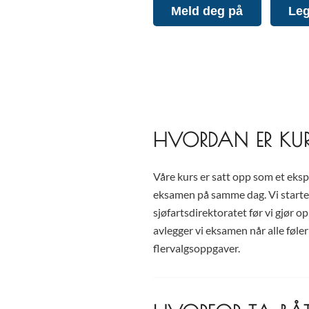
Meld deg på
Leg
HVORDAN ER KUR
Våre kurs er satt opp som et eksp
eksamen på samme dag. Vi start
sjøfartsdirektoratet før vi gjør o
avlegger vi eksamen når alle føle
flervalgsoppgaver.