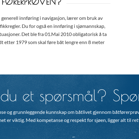
TFØRERPRØVEN?
 generell innføring i navigasjon, lærer om bruk av
fikkregler. Du for også en innføring i sjømannskap,
tuasjoner. Det ble fra 01.Mai 2010 obligatorisk å ta
dt etter 1979 som skal føre båt lengre enn 8 meter
du et spørsmål? Spør
se og grunnleggende kunnskap om båtlivet gjennom båtførerprøv
t er viktig. Med kompetanse og respekt for sjøen, ligger alt til rette