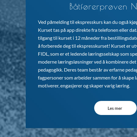
Båtførerprøven N
29. sep.
Mandal
Manda
17:00 - 22:30
Ved påmelding til ekspresskurs kan du også kjøpe
Kurset tas på app direkte fra telefonen eller da
04. okt.
Mandal
Mand
tilgang til kurset i 12 måneder fra bestillingsda
10:00 - 17:00
å forberede deg til ekspresskurset! Kurset er u
08. okt.
FIDL, som er et ledende læringsselskap som spes
Mandal
Manda
17:00 - 22:30
moderne læringsløsninger ved å kombinere det 
pedagogikk. Deres team består av erfarne peda
10. okt.
fagpersoner som arbeider sammen for å skape 
Mandal
Mand
10:00 - 17:00
motiverer, engasjerer og skaper varig læring.
28. okt.
Mandal
Manda
17:00 - 22:30
Les mer
01. nov.
Mandal
Mand
10:00 - 17:00