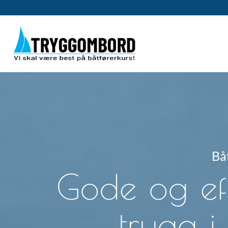
Bå
Gode og eff
trygg i