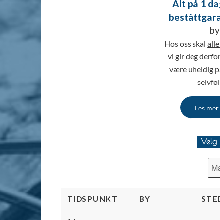
Alt på 1 da
beståttgara
by
Hos oss skal
all
vi gir deg derfo
være uheldig p
selvføl
Les mer
Velg 
TIDSPUNKT
BY
STE