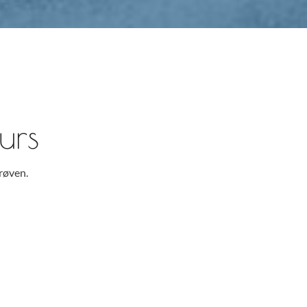
urs
røven.