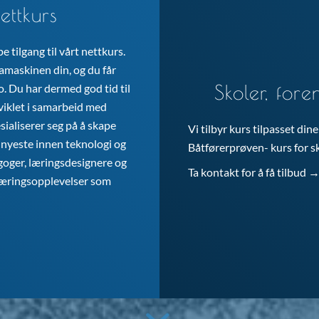
ettkurs
l Hotel - Kveldskurs
Meld deg på
 tilgang til vårt nettkurs.
tamaskinen din, og du får
al Hotel
Meld deg på
Skoler, fore
to. Du har dermed god tid til
tviklet i samarbeid med
ialiserer seg på å skape
Vi tilbyr kurs tilpasset din
l Hotel - Kveldskurs
Meld deg på
nyeste innen teknologi og
Båtførerprøven- kurs for sko
goger, læringsdesignere og
Ta kontakt for å få tilbud 
læringsopplevelser som
al Hotel
Meld deg på
l Hotel - Kveldskurs
Meld deg på
al Hotel
Meld deg på