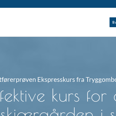
B
tførerprøven Ekspresskurs fra Tryggomb
ektive kurs for
 skjærgården i