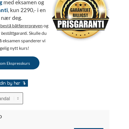
g
med eksamen og
nti
, kun 2290,- i en
 nær deg.
e bestå båtførerprøven
og
r
beståttgaranti.
Skulle du
å eksamen spanderer vi
gelig nytt kurs!
 om Ekspresskurs
din by her ↴
D