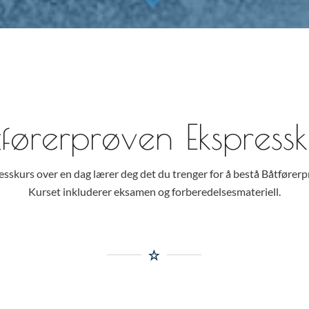
l Hotel - Kveldskurs
Meld deg på
al Hotel
Meld deg på
l Hotel - Kveldskurs
Meld deg på
tførerprøven Ekspressk
al Hotel
Meld deg på
esskurs over en dag lærer deg det du trenger for å bestå Båtførerp
Kurset inkluderer eksamen og forberedelsesmateriell.