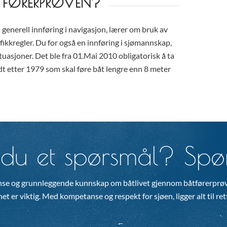
TFØRERPRØVEN?
 generell innføring i navigasjon, lærer om bruk av
fikkregler. Du for også en innføring i sjømannskap,
tuasjoner. Det ble fra 01.Mai 2010 obligatorisk å ta
dt etter 1979 som skal føre båt lengre enn 8 meter
du et spørsmål? Spør
se og grunnleggende kunnskap om båtlivet gjennom båtførerprøv
t er viktig. Med kompetanse og respekt for sjøen, ligger alt til rette