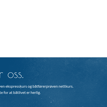
 oss.
en ekspresskurs og båtførerprøven nettkurs.
 for at båtlivet er herlig.