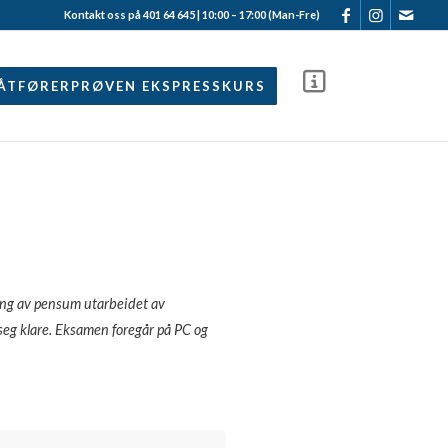
Kontakt oss på 401 64 645 | 10:00 – 17:00 (Man-Fre)
ÅTFØRERPRØVEN EKSPRESSKURS
ang av pensum utarbeidet av
r seg klare. Eksamen foregår på PC og