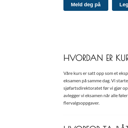
Meld deg på
Leg
HVORDAN ER KUR
Våre kurs er satt opp som et eksp
eksamen på samme dag. Vi start
sjøfartsdirektoratet før vi gjør o
avlegger vi eksamen når alle føle
flervalgsoppgaver.