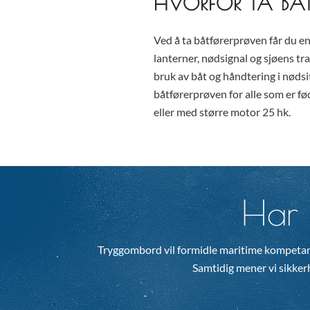
HVORFOR TA BÅ
Ved å ta båtførerprøven får du en
lanterner, nødsignal og sjøens tra
bruk av båt og håndtering i nødsi
båtførerprøven for alle som er fø
eller med større motor 25 hk.
Har 
Tryggombord vil formidle maritime kompetan
Samtidig mener vi sikkerhe