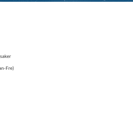
saker
an-Fre)