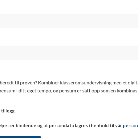
beredt til prøven? Kombiner klasseromsundervisning med et digitalt
pensum i ditt eget tempo, og pensum er satt opp som en kombinasjo
 tillegg
øpet er bindende og at persondata lagres i henhold til vår
person