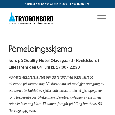
Kontakt oss på 401 64 645 | 10:00 – 17:00 (Man-Fre)
Påmeldingsskjema
kurs på Quality Hotel Olavsgaard - Kveldskurs i
Lillestrøm den 04. juni kl. 17:00 - 22:30
På dette ekspresskurset blir du ferdig med både kurs og
eksamen på samme dag. Vi starter kurset med gjennomgang av
pensum utarbeidet av sjøfartsdirektoratet før vi gjør oppgaver
for å forberede oss til eksamen. Deretter avlegger vi eksamen
når alle føler seg klare. Eksamen foregår på PC og består av 50
flervalgsoppgaver.