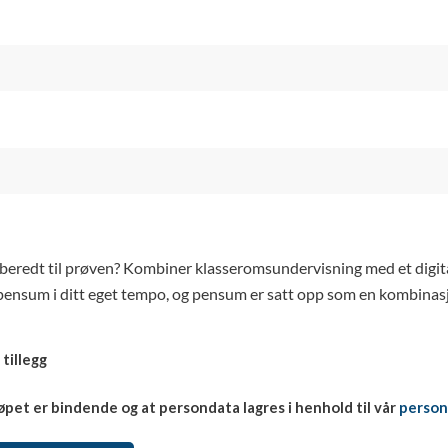
beredt til prøven? Kombiner klasseromsundervisning med et digitalt
pensum i ditt eget tempo, og pensum er satt opp som en kombinasjo
 tillegg
øpet er bindende og at persondata lagres i henhold til vår
person