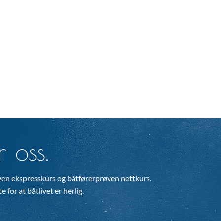
 oss.
en ekspresskurs og båtførerprøven nettkurs.
 for at båtlivet er herlig.