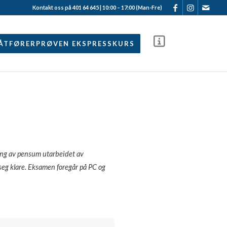
Kontakt oss på 401 64 645 | 10:00 – 17:00 (Man-Fre)
ÅTFØRERPRØVEN EKSPRESSKURS
ang av pensum utarbeidet av
r seg klare. Eksamen foregår på PC og