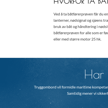
HVORFOR TA BÅ
Ved å ta båtførerprøven får du en
lanterner, nødsignal og sjøens tra
bruk av båt og håndtering i nødsi
båtførerprøven for alle som er fø
eller med større motor 25 hk.
Har 
Tryggombord vil formidle maritime kompetan
Samtidig mener vi sikkerhe