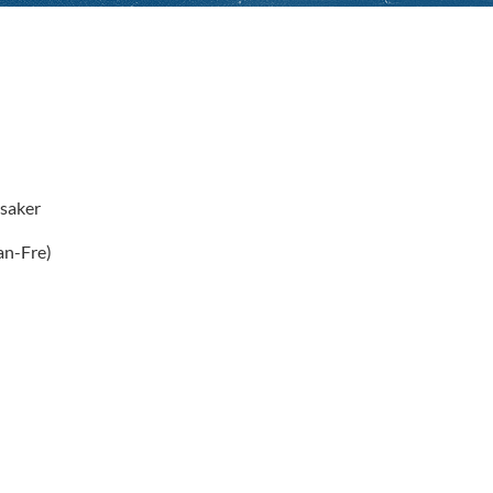
saker
an-Fre)