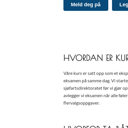
Meld deg på
Leg
HVORDAN ER KUR
Våre kurs er satt opp som et eksp
eksamen på samme dag. Vi start
sjøfartsdirektoratet før vi gjør o
avlegger vi eksamen når alle føle
flervalgsoppgaver.