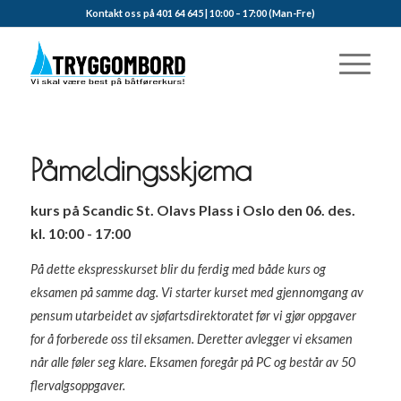
Kontakt oss på 401 64 645 | 10:00 – 17:00 (Man-Fre)
Påmeldingsskjema
kurs på Scandic St. Olavs Plass i Oslo den 06. des.
kl. 10:00 - 17:00
På dette ekspresskurset blir du ferdig med både kurs og
eksamen på samme dag. Vi starter kurset med gjennomgang av
pensum utarbeidet av sjøfartsdirektoratet før vi gjør oppgaver
for å forberede oss til eksamen. Deretter avlegger vi eksamen
når alle føler seg klare. Eksamen foregår på PC og består av 50
flervalgsoppgaver.